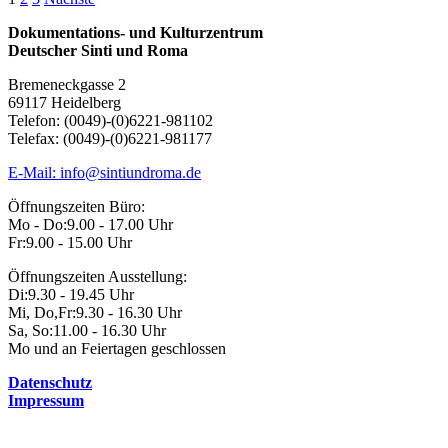
Seitennummerierung
der
Dokumentations- und Kulturzentrum
Deutscher Sinti und Roma
Beiträge
Bremeneckgasse 2
69117 Heidelberg
Telefon: (0049)-(0)6221-981102
Telefax: (0049)-(0)6221-981177
E-Mail: info@sintiundroma.de
Öffnungszeiten Büro:
Mo - Do:
9.00 - 17.00 Uhr
Fr:
9.00 - 15.00 Uhr
Öffnungszeiten Ausstellung:
Di:
9.30 - 19.45 Uhr
Mi, Do,Fr:
9.30 - 16.30 Uhr
Sa, So:
11.00 - 16.30 Uhr
Mo und an Feiertagen geschlossen
Datenschutz
Impressum