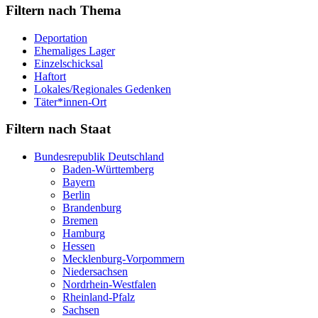
Filtern nach Thema
Deportation
Ehemaliges Lager
Einzelschicksal
Haftort
Lokales/Regionales Gedenken
Täter*innen-Ort
Filtern nach Staat
Bundesrepublik Deutschland
Baden-Württemberg
Bayern
Berlin
Brandenburg
Bremen
Hamburg
Hessen
Mecklenburg-Vorpommern
Niedersachsen
Nordrhein-Westfalen
Rheinland-Pfalz
Sachsen