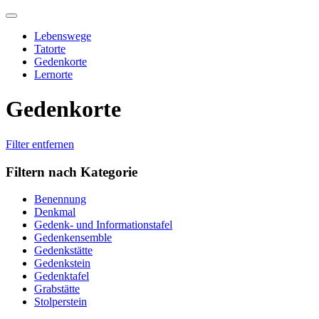
Skip
to
Lebenswege
content
Tatorte
Gedenkorte
Lernorte
Gedenkorte
Filter entfernen
Filtern nach Kategorie
Benennung
Denkmal
Gedenk- und Informationstafel
Gedenkensemble
Gedenkstätte
Gedenkstein
Gedenktafel
Grabstätte
Stolperstein