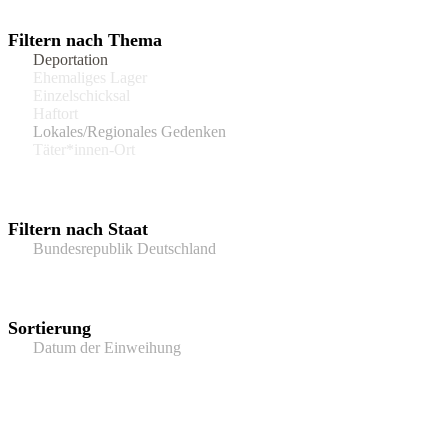
Filtern nach Thema
Deportation
Ehemaliges Lager
Einzelschicksal
Haftort
Lokales/Regionales Gedenken
Täter*innen-Ort
Filtern nach Staat
Bundesrepublik Deutschland
Sortierung
Datum der Einweihung