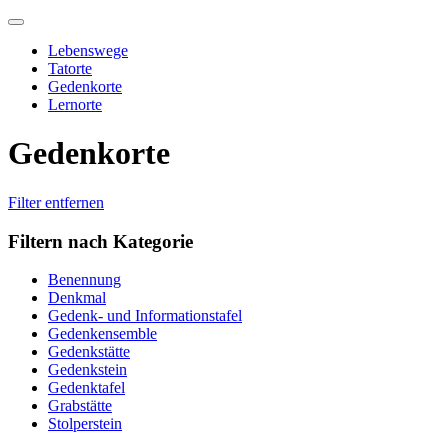
Skip
to
Lebenswege
content
Tatorte
Gedenkorte
Lernorte
Gedenkorte
Filter entfernen
Filtern nach Kategorie
Benennung
Denkmal
Gedenk- und Informationstafel
Gedenkensemble
Gedenkstätte
Gedenkstein
Gedenktafel
Grabstätte
Stolperstein