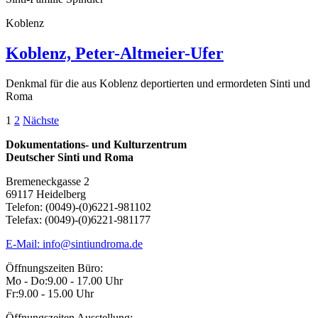
Koblenz
Koblenz, Peter-Altmeier-Ufer
Denkmal für die aus Koblenz deportierten und ermordeten Sinti und
Roma
Seitennummerierung
1
2
Nächste
der
Dokumentations- und Kulturzentrum
Deutscher Sinti und Roma
Beiträge
Bremeneckgasse 2
69117 Heidelberg
Telefon: (0049)-(0)6221-981102
Telefax: (0049)-(0)6221-981177
E-Mail: info@sintiundroma.de
Öffnungszeiten Büro:
Mo - Do:
9.00 - 17.00 Uhr
Fr:
9.00 - 15.00 Uhr
Öffnungszeiten Ausstellung: