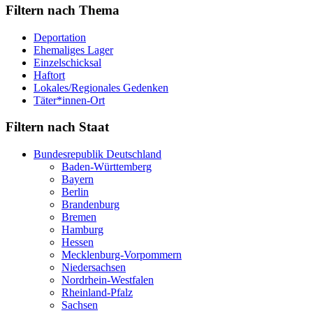
Filtern nach Thema
Deportation
Ehemaliges Lager
Einzelschicksal
Haftort
Lokales/Regionales Gedenken
Täter*innen-Ort
Filtern nach Staat
Bundesrepublik Deutschland
Baden-Württemberg
Bayern
Berlin
Brandenburg
Bremen
Hamburg
Hessen
Mecklenburg-Vorpommern
Niedersachsen
Nordrhein-Westfalen
Rheinland-Pfalz
Sachsen