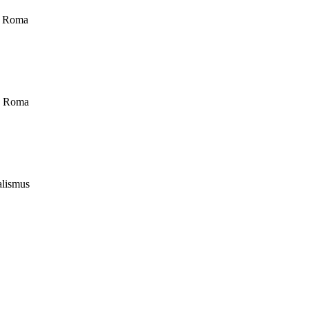
nd Roma
nd Roma
alismus