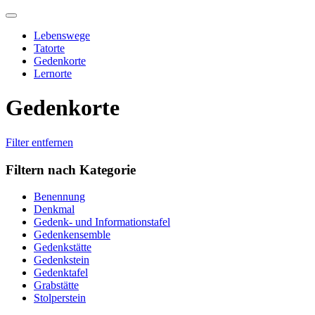
Skip
to
Lebenswege
content
Tatorte
Gedenkorte
Lernorte
Gedenkorte
Filter entfernen
Filtern nach Kategorie
Benennung
Denkmal
Gedenk- und Informationstafel
Gedenkensemble
Gedenkstätte
Gedenkstein
Gedenktafel
Grabstätte
Stolperstein