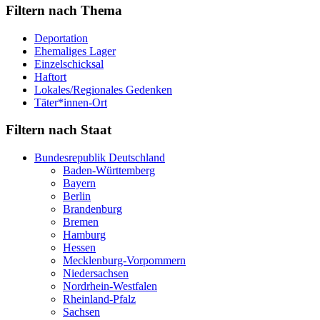
Filtern nach Thema
Deportation
Ehemaliges Lager
Einzelschicksal
Haftort
Lokales/Regionales Gedenken
Täter*innen-Ort
Filtern nach Staat
Bundesrepublik Deutschland
Baden-Württemberg
Bayern
Berlin
Brandenburg
Bremen
Hamburg
Hessen
Mecklenburg-Vorpommern
Niedersachsen
Nordrhein-Westfalen
Rheinland-Pfalz
Sachsen