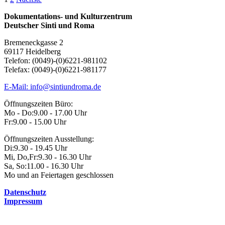
Seitennummerierung
der
Dokumentations- und Kulturzentrum
Deutscher Sinti und Roma
Beiträge
Bremeneckgasse 2
69117 Heidelberg
Telefon: (0049)-(0)6221-981102
Telefax: (0049)-(0)6221-981177
E-Mail: info@sintiundroma.de
Öffnungszeiten Büro:
Mo - Do:
9.00 - 17.00 Uhr
Fr:
9.00 - 15.00 Uhr
Öffnungszeiten Ausstellung:
Di:
9.30 - 19.45 Uhr
Mi, Do,Fr:
9.30 - 16.30 Uhr
Sa, So:
11.00 - 16.30 Uhr
Mo und an Feiertagen geschlossen
Datenschutz
Impressum