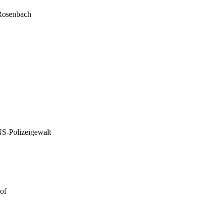
 Rosenbach
NS-Polizeigewalt
of