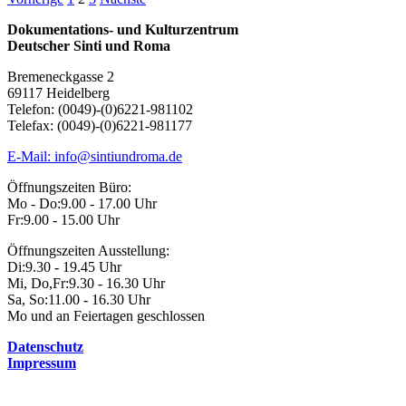
Seitennummerierung
der
Dokumentations- und Kulturzentrum
Deutscher Sinti und Roma
Beiträge
Bremeneckgasse 2
69117 Heidelberg
Telefon: (0049)-(0)6221-981102
Telefax: (0049)-(0)6221-981177
E-Mail: info@sintiundroma.de
Öffnungszeiten Büro:
Mo - Do:
9.00 - 17.00 Uhr
Fr:
9.00 - 15.00 Uhr
Öffnungszeiten Ausstellung:
Di:
9.30 - 19.45 Uhr
Mi, Do,Fr:
9.30 - 16.30 Uhr
Sa, So:
11.00 - 16.30 Uhr
Mo und an Feiertagen geschlossen
Datenschutz
Impressum