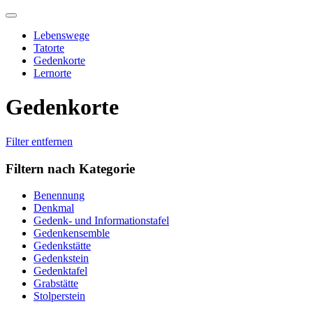
Skip
to
Lebenswege
content
Tatorte
Gedenkorte
Lernorte
Gedenkorte
Filter entfernen
Filtern nach Kategorie
Benennung
Denkmal
Gedenk- und Informationstafel
Gedenkensemble
Gedenkstätte
Gedenkstein
Gedenktafel
Grabstätte
Stolperstein