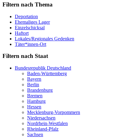
Filtern nach Thema
Deportation
Ehemaliges Lager
Einzelschicksal
Haftort
Lokales/Regionales Gedenken
Täter*innen-Ort
Filtern nach Staat
Bundesrepublik Deutschland
Baden-Württemberg
Bayern
Berlin
Brandenburg
Bremen
Hamburg
Hessen
Mecklenburg-Vorpommern
Niedersachsen
Nordrhein-Westfalen
Rheinland-Pfalz
Sachsen