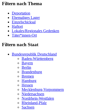
Filtern nach Thema
Deportation
Ehemaliges Lager
Einzelschicksal
Haftort
Lokales/Regionales Gedenken
Täter*innen-Ort
Filtern nach Staat
Bundesrepublik Deutschland
Baden-Württemberg
Bayern
Berlin
Brandenburg
Bremen
Hamburg
Hessen
Mecklenburg-Vorpommern
Niedersachsen
Nordrhein-Westfalen
Rheinland-Pfalz
Sachsen