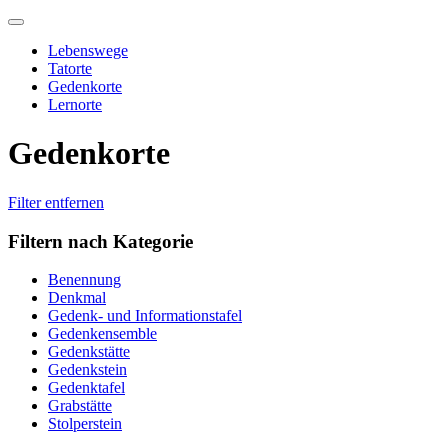
Skip
to
Lebenswege
content
Tatorte
Gedenkorte
Lernorte
Gedenkorte
Filter entfernen
Filtern nach Kategorie
Benennung
Denkmal
Gedenk- und Informationstafel
Gedenkensemble
Gedenkstätte
Gedenkstein
Gedenktafel
Grabstätte
Stolperstein