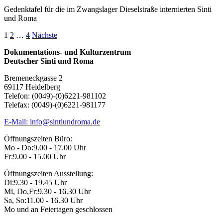
Gedenktafel für die im Zwangslager Dieselstraße internierten Sinti
und Roma
Seitennummerierung
1
2
…
4
Nächste
der
Dokumentations- und Kulturzentrum
Deutscher Sinti und Roma
Beiträge
Bremeneckgasse 2
69117 Heidelberg
Telefon: (0049)-(0)6221-981102
Telefax: (0049)-(0)6221-981177
E-Mail: info@sintiundroma.de
Öffnungszeiten Büro:
Mo - Do:
9.00 - 17.00 Uhr
Fr:
9.00 - 15.00 Uhr
Öffnungszeiten Ausstellung:
Di:
9.30 - 19.45 Uhr
Mi, Do,Fr:
9.30 - 16.30 Uhr
Sa, So:
11.00 - 16.30 Uhr
Mo und an Feiertagen geschlossen