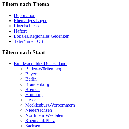
Filtern nach Thema
Deportation
Ehemaliges Lager
Einzelschicksal
Haftort
Lokales/Regionales Gedenken
Täter*innen-Ort
Filtern nach Staat
Bundesrepublik Deutschland
Baden-Württemberg
Bayern
Berlin
Brandenburg
Bremen
Hamburg
Hessen
Mecklenburg-Vorpommern
Niedersachsen
Nordrhein-Westfalen
Rheinland-Pfalz
Sachsen