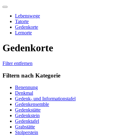
Skip
to
Lebenswege
content
Tatorte
Gedenkorte
Lernorte
Gedenkorte
Filter entfernen
Filtern nach Kategorie
Benennung
Denkmal
Gedenk- und Informationstafel
Gedenkensemble
Gedenkstätte
Gedenkstein
Gedenktafel
Grabstätte
Stolperstein