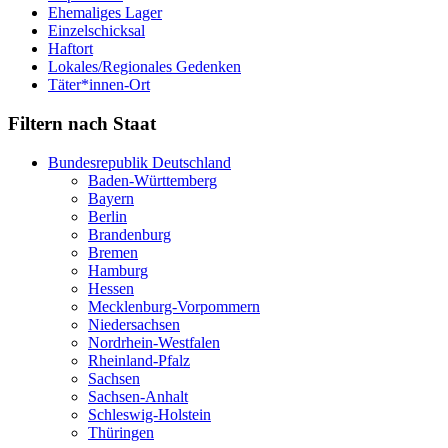
Ehemaliges Lager
Einzelschicksal
Haftort
Lokales/Regionales Gedenken
Täter*innen-Ort
Filtern nach Staat
Bundesrepublik Deutschland
Baden-Württemberg
Bayern
Berlin
Brandenburg
Bremen
Hamburg
Hessen
Mecklenburg-Vorpommern
Niedersachsen
Nordrhein-Westfalen
Rheinland-Pfalz
Sachsen
Sachsen-Anhalt
Schleswig-Holstein
Thüringen