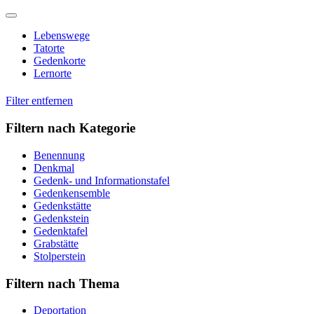
Skip
to
Lebenswege
content
Tatorte
Gedenkorte
Lernorte
Filter entfernen
Filtern nach Kategorie
Benennung
Denkmal
Gedenk- und Informationstafel
Gedenkensemble
Gedenkstätte
Gedenkstein
Gedenktafel
Grabstätte
Stolperstein
Filtern nach Thema
Deportation