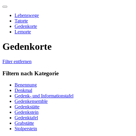
Skip
to
Lebenswege
content
Tatorte
Gedenkorte
Lernorte
Gedenkorte
Filter entfernen
Filtern nach Kategorie
Benennung
Denkmal
Gedenk- und Informationstafel
Gedenkensemble
Gedenkstätte
Gedenkstein
Gedenktafel
Grabstätte
Stolperstein