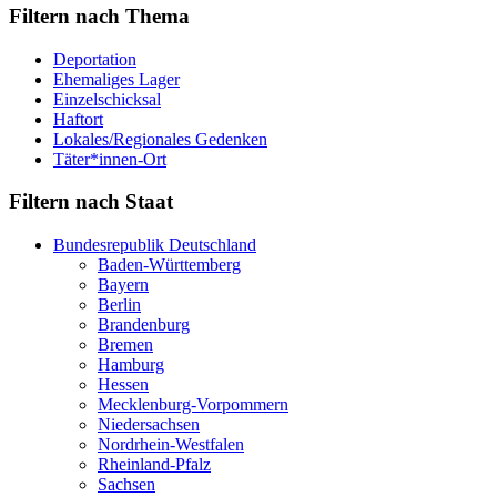
Filtern nach Thema
Deportation
Ehemaliges Lager
Einzelschicksal
Haftort
Lokales/Regionales Gedenken
Täter*innen-Ort
Filtern nach Staat
Bundesrepublik Deutschland
Baden-Württemberg
Bayern
Berlin
Brandenburg
Bremen
Hamburg
Hessen
Mecklenburg-Vorpommern
Niedersachsen
Nordrhein-Westfalen
Rheinland-Pfalz
Sachsen