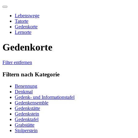
Skip
to
Lebenswege
content
Tatorte
Gedenkorte
Lernorte
Gedenkorte
Filter entfernen
Filtern nach Kategorie
Benennung
Denkmal
Gedenk- und Informationstafel
Gedenkensemble
Gedenkstätte
Gedenkstein
Gedenktafel
Grabstätte
Stolperstein