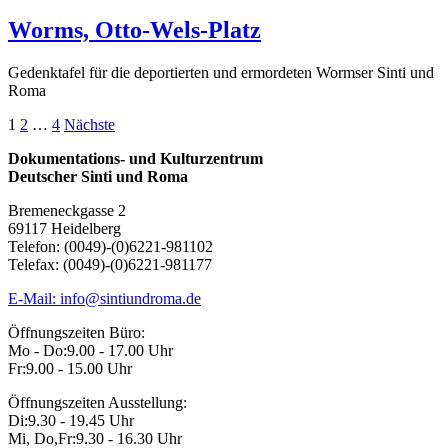
Worms, Otto-Wels-Platz
Gedenktafel für die deportierten und ermordeten Wormser Sinti und
Roma
Seitennummerierung
1
2
…
4
Nächste
der
Dokumentations- und Kulturzentrum
Deutscher Sinti und Roma
Beiträge
Bremeneckgasse 2
69117 Heidelberg
Telefon: (0049)-(0)6221-981102
Telefax: (0049)-(0)6221-981177
E-Mail: info@sintiundroma.de
Öffnungszeiten Büro:
Mo - Do:
9.00 - 17.00 Uhr
Fr:
9.00 - 15.00 Uhr
Öffnungszeiten Ausstellung:
Di:
9.30 - 19.45 Uhr
Mi, Do,Fr:
9.30 - 16.30 Uhr