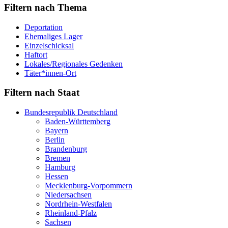
Filtern nach Thema
Deportation
Ehemaliges Lager
Einzelschicksal
Haftort
Lokales/Regionales Gedenken
Täter*innen-Ort
Filtern nach Staat
Bundesrepublik Deutschland
Baden-Württemberg
Bayern
Berlin
Brandenburg
Bremen
Hamburg
Hessen
Mecklenburg-Vorpommern
Niedersachsen
Nordrhein-Westfalen
Rheinland-Pfalz
Sachsen