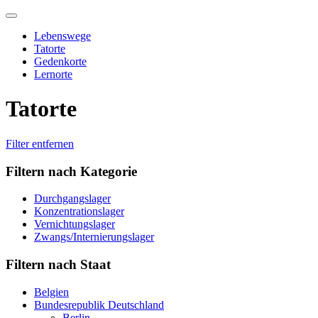
Skip
to
Lebenswege
content
Tatorte
Gedenkorte
Lernorte
Tatorte
Filter entfernen
Filtern nach Kategorie
Durchgangslager
Konzentrationslager
Vernichtungslager
Zwangs/Internierungslager
Filtern nach Staat
Belgien
Bundesrepublik Deutschland
Berlin