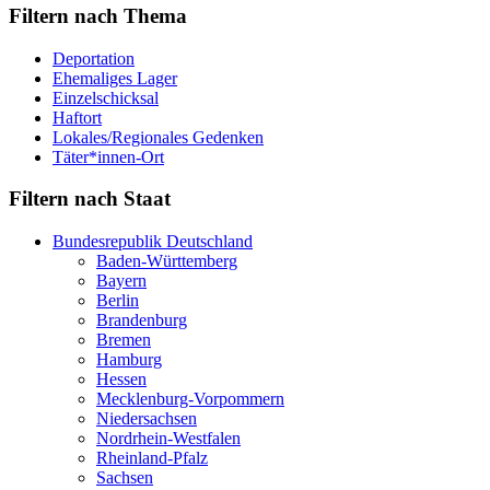
Filtern nach Thema
Deportation
Ehemaliges Lager
Einzelschicksal
Haftort
Lokales/Regionales Gedenken
Täter*innen-Ort
Filtern nach Staat
Bundesrepublik Deutschland
Baden-Württemberg
Bayern
Berlin
Brandenburg
Bremen
Hamburg
Hessen
Mecklenburg-Vorpommern
Niedersachsen
Nordrhein-Westfalen
Rheinland-Pfalz
Sachsen