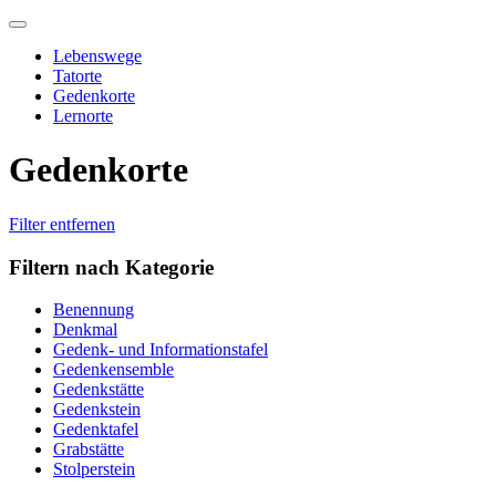
Skip
to
Lebenswege
content
Tatorte
Gedenkorte
Lernorte
Gedenkorte
Filter entfernen
Filtern nach Kategorie
Benennung
Denkmal
Gedenk- und Informationstafel
Gedenkensemble
Gedenkstätte
Gedenkstein
Gedenktafel
Grabstätte
Stolperstein